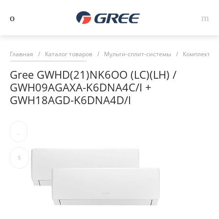
Главная
/
Каталог товаров
/
Мульти-сплит-системы
/
Комплекты м
Gree GWHD(21)NK6OO (LC)(LH) /
GWH09AGAXA-K6DNA4C/I +
GWH18AGD-K6DNA4D/I