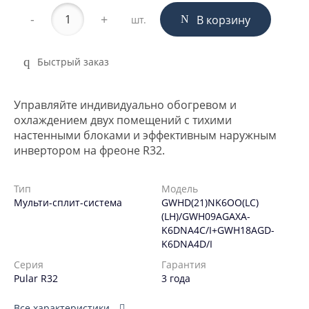
-
+
В корзину
шт.
Быстрый заказ
Управляйте индивидуально обогревом и
охлаждением двух помещений с тихими
настенными блоками и эффективным наружным
инвертором на фреоне R32.
Тип
Модель
Мульти-сплит-система
GWHD(21)NK6OO(LC)
(LH)/GWH09AGAXA-
K6DNA4C/I+GWH18AGD-
K6DNA4D/I
Серия
Гарантия
Pular R32
3 года
Все характеристики