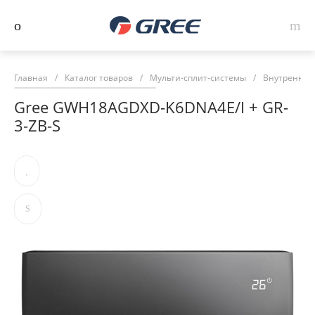
Главная
/
Каталог товаров
/
Мульти-сплит-системы
/
Внутренние 
Gree GWH18AGDXD-K6DNA4E/I + GR-
3-ZB-S