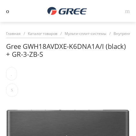
Главная
/
Каталог товаров
/
Мульти-сплит-системы
/
Внутренние 
Gree GWH18AVDXE-K6DNA1A/I (black)
+ GR-3-ZB-S