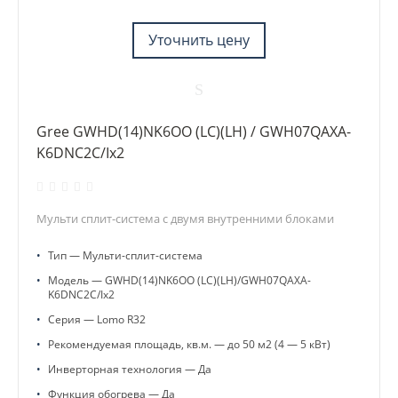
Уточнить цену
Gree GWHD(14)NK6OO (LC)(LH) / GWH07QAXA-
K6DNC2C/Ix2
Мульти сплит-система с двумя внутренними блоками
•
Тип — Мульти-сплит-система
•
Модель — GWHD(14)NK6OO (LC)(LH)/GWH07QAXA-
K6DNC2C/Ix2
•
Серия — Lomo R32
•
Рекомендуемая площадь, кв.м. — до 50 м2 (4 — 5 кВт)
•
Инверторная технология — Да
•
Функция обогрева — Да