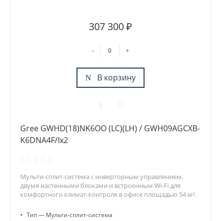
307 300 ₽
-
+
В корзину
Gree GWHD(18)NK6OO (LC)(LH) / GWH09AGCXB-
K6DNA4F/Ix2
Мульти-сплит-система с инверторным управлением,
двумя настенными блоками и встроенным Wi-Fi для
комфортного климат-контроля в офисе площадью 54 м².
•
Тип — Мульти-сплит-система