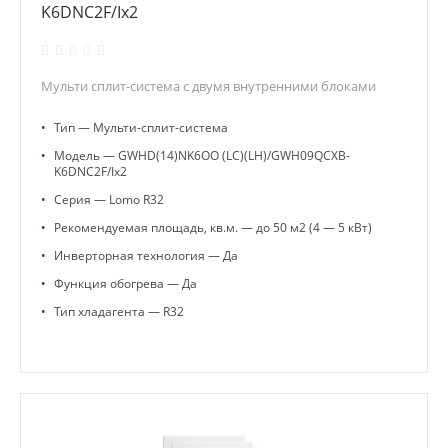
K6DNC2F/Ix2
Мульти сплит-система с двумя внутренними блоками
•
Тип — Мульти-сплит-система
•
Модель — GWHD(14)NK6OO (LC)(LH)/GWH09QCXB-
K6DNC2F/Ix2
•
Серия — Lomo R32
•
Рекомендуемая площадь, кв.м. — до 50 м2 (4 — 5 кВт)
•
Инверторная технология — Да
•
Функция обогрева — Да
•
Тип хладагента — R32