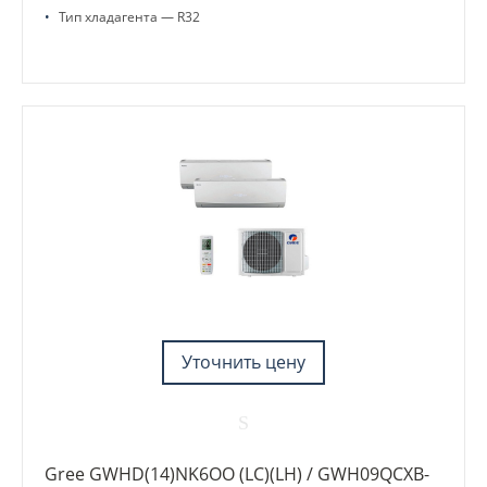
•
Тип хладагента — R32
Уточнить цену
Gree GWHD(14)NK6OO (LC)(LH) / GWH09QCXB-