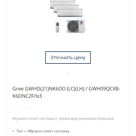
Уточнить цену
Gree GWHD(21)NK6OO (LC)(LH) / GWH09QCXB-
K6DNC2F/Ix3
Мульти сплит-система с тремя внутренними блоками
•
Тип — Мульти-сплит-система