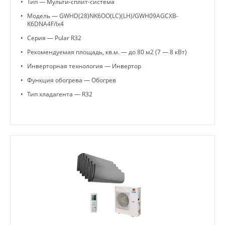
•
Тип — Мульти-сплит-система
•
Модель — GWHD(28)NK6OO(LC)(LH)/GWH09AGCXB-
K6DNA4F/Ix4
•
Серия — Pular R32
•
Рекомендуемая площадь, кв.м. — до 80 м2 (7 — 8 кВт)
•
Инверторная технология — Инвертор
•
Функция обогрева — Обогрев
•
Тип хладагента — R32