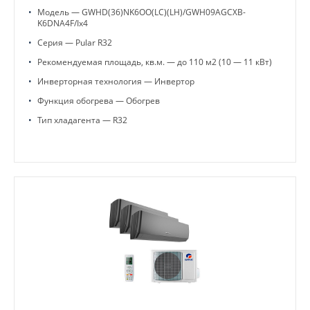
•
Модель — GWHD(36)NK6OO(LC)(LH)/GWH09AGCXB-
K6DNA4F/Ix4
•
Серия — Pular R32
•
Рекомендуемая площадь, кв.м. — до 110 м2 (10 — 11 кВт)
•
Инверторная технология — Инвертор
•
Функция обогрева — Обогрев
•
Тип хладагента — R32