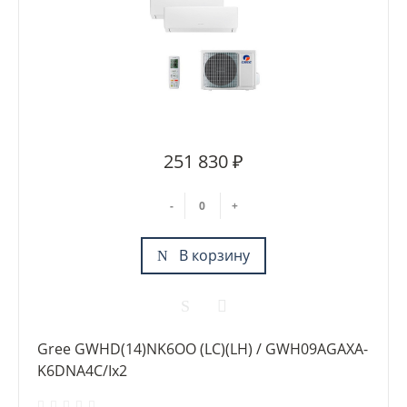
251 830 ₽
-
+
В корзину
Gree GWHD(14)NK6OO (LC)(LH) / GWH09AGAXA-
K6DNA4C/Ix2