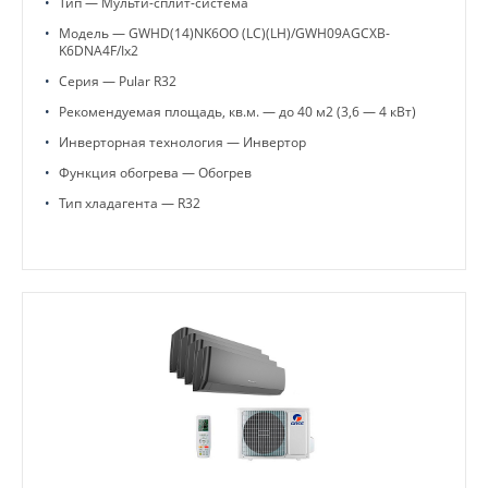
•
Тип — Мульти-сплит-система
•
Модель — GWHD(14)NK6OO (LC)(LH)/GWH09AGCXB-
K6DNA4F/Ix2
•
Серия — Pular R32
•
Рекомендуемая площадь, кв.м. — до 40 м2 (3,6 — 4 кВт)
•
Инверторная технология — Инвертор
•
Функция обогрева — Обогрев
•
Тип хладагента — R32