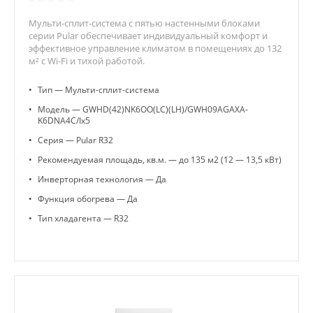
Мульти-сплит-система с пятью настенными блоками
серии Pular обеспечивает индивидуальный комфорт и
эффективное управление климатом в помещениях до 132
м² с Wi-Fi и тихой работой.
•
Тип — Мульти-сплит-система
•
Модель — GWHD(42)NK6OO(LC)(LH)/GWH09AGAXA-
K6DNA4C/Ix5
•
Серия — Pular R32
•
Рекомендуемая площадь, кв.м. — до 135 м2 (12 — 13,5 кВт)
•
Инверторная технология — Да
•
Функция обогрева — Да
•
Тип хладагента — R32