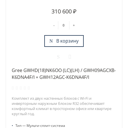
310 600 ₽
-
+
В корзину
Gree GWHD(18)NK6OO (LC)(LH) / GWH09AGCXB-
K6DNA4F/I + GWH12AGC-K6DNA4F/I
Комплект из двух настенных блоков с Wi-Fi и
инверторным наружным блоком R32 обеспечивает
комфортный климат в просторном офисе или квартире
круглый год.
•
Тип — Мульти-сплит-система