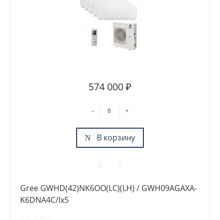
574 000 ₽
-
+
В корзину
Gree GWHD(42)NK6OO(LC)(LH) / GWH09AGAXA-
K6DNA4C/Ix5