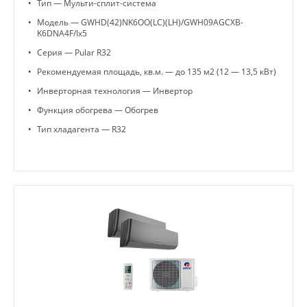
•
Тип — Мульти-сплит-система
•
Модель — GWHD(42)NK6OO(LC)(LH)/GWH09AGCXB-
K6DNA4F/Ix5
•
Серия — Pular R32
•
Рекомендуемая площадь, кв.м. — до 135 м2 (12 — 13,5 кВт)
•
Инверторная технология — Инвертор
•
Функция обогрева — Обогрев
•
Тип хладагента — R32