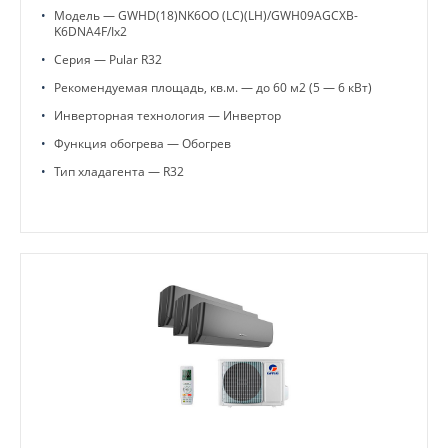
•
Модель — GWHD(18)NK6OO (LC)(LH)/GWH09AGCXB-
K6DNA4F/Ix2
•
Серия — Pular R32
•
Рекомендуемая площадь, кв.м. — до 60 м2 (5 — 6 кВт)
•
Инверторная технология — Инвертор
•
Функция обогрева — Обогрев
•
Тип хладагента — R32