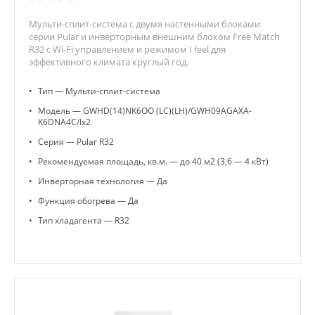
Мульти-сплит-система с двумя настенными блоками
серии Pular и инверторным внешним блоком Free Match
R32 с Wi-Fi управлением и режимом I feel для
эффективного климата круглый год.
•
Тип — Мульти-сплит-система
•
Модель — GWHD(14)NK6OO (LC)(LH)/GWH09AGAXA-
K6DNA4C/Ix2
•
Серия — Pular R32
•
Рекомендуемая площадь, кв.м. — до 40 м2 (3,6 — 4 кВт)
•
Инверторная технология — Да
•
Функция обогрева — Да
•
Тип хладагента — R32