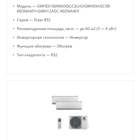
•
Модель — GWHD(18)NK6OO(LC)(LH)/GWH09AGCXB-
K6DNA4F/I+GWH12AGC-K6DNA4F/I
•
Серия — Pular R32
•
Рекомендуемая площадь, кв.м. — до 60 м2 (5 — 6 кВт)
•
Инверторная технология — Инвертор
•
Функция обогрева — Обогрев
•
Тип хладагента — R32