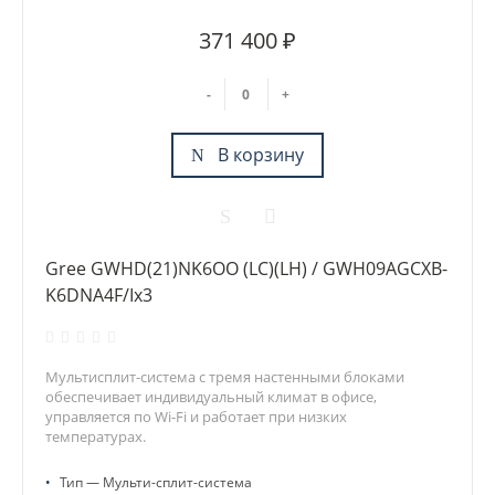
371 400 ₽
-
+
В корзину
Gree GWHD(21)NK6OO (LC)(LH) / GWH09AGCXB-
K6DNA4F/Ix3
Мультисплит-система с тремя настенными блоками
обеспечивает индивидуальный климат в офисе,
управляется по Wi-Fi и работает при низких
температурах.
•
Тип — Мульти-сплит-система