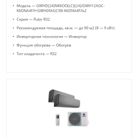
•
Модель — GWHD(24)NK6OO(LC)(LH)/GWH12AGC-
K6DNA4F/I+GWH09AGCXB-K6DNA4F/Ix2
•
Серия — Pular R32
•
Рекомендуемая площадь, кв.м. — до 90 м2 (8 — 9 кВт)
•
Инверторная технология — Инвертор
•
Функция обогрева — Обогрев
•
Тип хладагента — R32