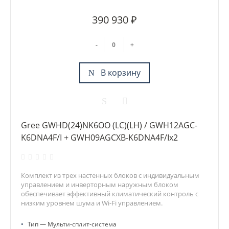
390 930 ₽
-
+
В корзину
Gree GWHD(24)NK6OO (LC)(LH) / GWH12AGC-
K6DNA4F/I + GWH09AGCXB-K6DNA4F/Ix2
Комплект из трех настенных блоков с индивидуальным
управлением и инверторным наружным блоком
обеспечивает эффективный климатический контроль с
низким уровнем шума и Wi-Fi управлением.
•
Тип — Мульти-сплит-система