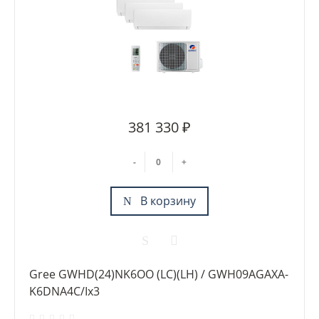
381 330 ₽
-
+
В корзину
Gree GWHD(24)NK6OO (LC)(LH) / GWH09AGAXA-
K6DNA4C/Ix3