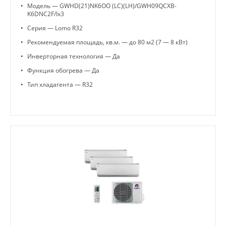
•
Модель — GWHD(21)NK6OO (LC)(LH)/GWH09QCXB-
K6DNC2F/Ix3
•
Серия — Lomo R32
•
Рекомендуемая площадь, кв.м. — до 80 м2 (7 — 8 кВт)
•
Инверторная технология — Да
•
Функция обогрева — Да
•
Тип хладагента — R32