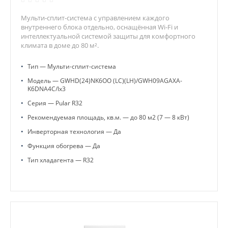
Мульти-сплит-система с управлением каждого
внутреннего блока отдельно, оснащённая Wi-Fi и
интеллектуальной системой защиты для комфортного
климата в доме до 80 м².
•
Тип — Мульти-сплит-система
•
Модель — GWHD(24)NK6OO (LC)(LH)/GWH09AGAXA-
K6DNA4C/Ix3
•
Серия — Pular R32
•
Рекомендуемая площадь, кв.м. — до 80 м2 (7 — 8 кВт)
•
Инверторная технология — Да
•
Функция обогрева — Да
•
Тип хладагента — R32