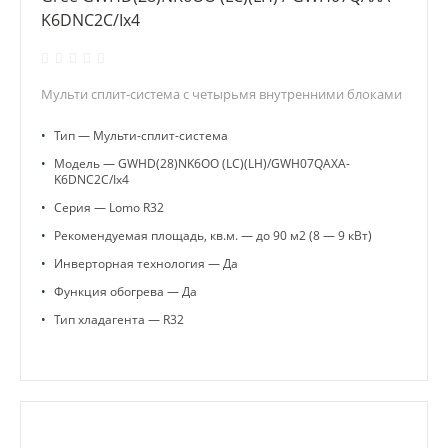
K6DNC2C/Ix4
Мульти сплит-система с четырьмя внутренними блоками
•
Тип — Мульти-сплит-система
•
Модель — GWHD(28)NK6OO (LC)(LH)/GWH07QAXA-
K6DNC2C/Ix4
•
Серия — Lomo R32
•
Рекомендуемая площадь, кв.м. — до 90 м2 (8 — 9 кВт)
•
Инверторная технология — Да
•
Функция обогрева — Да
•
Тип хладагента — R32