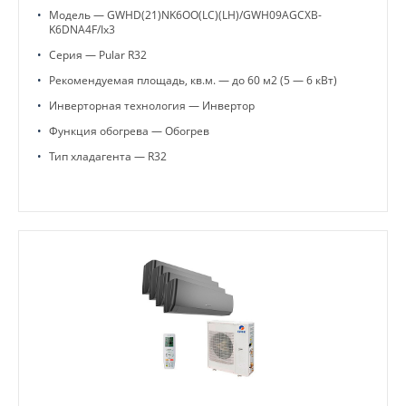
•
Модель — GWHD(21)NK6OO(LC)(LH)/GWH09AGCXB-
K6DNA4F/Ix3
•
Серия — Pular R32
•
Рекомендуемая площадь, кв.м. — до 60 м2 (5 — 6 кВт)
•
Инверторная технология — Инвертор
•
Функция обогрева — Обогрев
•
Тип хладагента — R32