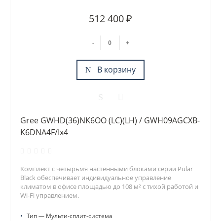
512 400 ₽
-
+
В корзину
Gree GWHD(36)NK6OO (LC)(LH) / GWH09AGCXB-
K6DNA4F/Ix4
Комплект с четырьмя настенными блоками серии Pular
Black обеспечивает индивидуальное управление
климатом в офисе площадью до 108 м² с тихой работой и
Wi-Fi управлением.
•
Тип — Мульти-сплит-система