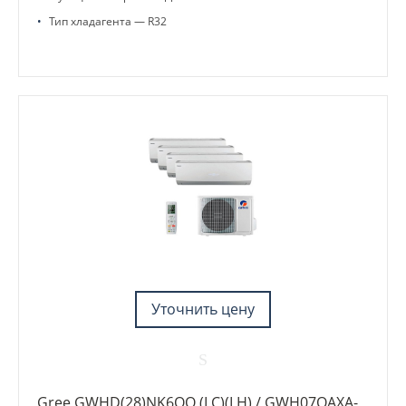
•
Тип хладагента — R32
Уточнить цену
Gree GWHD(28)NK6OO (LC)(LH) / GWH07QAXA-