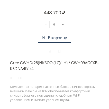
448 700 ₽
-
+
В корзину
Gree GWHD(28)NK6OO (LC)(LH) / GWH09AGCXB-
K6DNA4F/Ix4
Комплект из четырёх настенных блоков с инверторным
внешним блоком на R32 обеспечивает комфортный
климат офисного помещения с удобным Wi-Fi
управлением и низким уровнем шума.