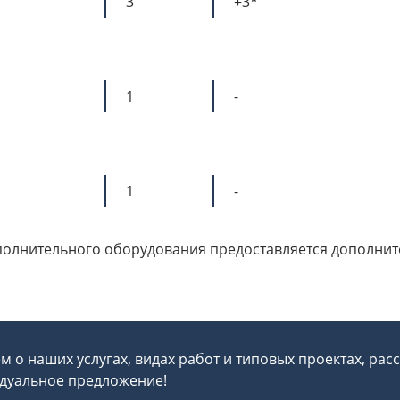
3
+3*
1
-
1
-
олнительного оборудования предоставляется дополнител
 о наших услугах, видах работ и типовых проектах, рас
дуальное предложение!