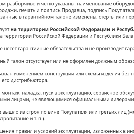
ром разборчиво и четко указаны: наименование оборудо
родажи, печать и подпись Продавца, подпись Покупателя и
азанные в гарантийном талоне изменены, стерты или пе
твует
на территории Российской Федерации и Респуб
а территории Российской Федерации и Республики Бела
не несет гарантийные обязательства и не производит га
йный талон отсутствует или не оформлен должным образ
вызван изменением конструкции или схемы изделия без
 его дистрибьютора.
, монтаж, наладка, пуск в эксплуатацию, сервисное обс
ыми лицами, не являющимися официальными дилерами
 вышло из строя по вине Покупателя или третьих лиц (
ропитание и т. п.).
ушения правил и условий эксплуатации, изложенных в инс