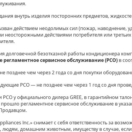
служивания.
адания внутрь изделия посторонних предметов, жидкостей
вызван действием неодолимых сил (пожар, наводнение, уд
 неосторожными действиями потребителя или третьих л
ителя.
ия долговечной безотказной работы кондиционера компан
е регламентное сервисное обслуживание (РСО)
в соо
е позднее чем через 2 года со дня покупки оборудован
едующие РСО — не позднее чем через 1 год со дня пров
РСО у официального дилера GREE, в гарантийном талоне
 прошло регламентное сервисное обслуживание в указан
 Продавцом.
c Appliances Inc.» снимает с себя ответственность за во
, людям, домашним животным, имуществу в случае, если