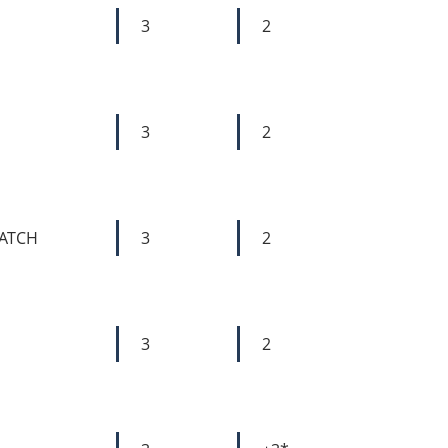
3
2
3
2
MATCH
3
2
3
2