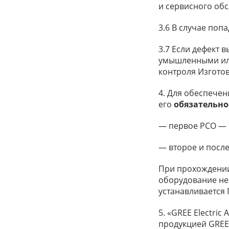
и сервисного об
3.6 В случае поп
3.7 Если дефект 
умышленными или
контроля Изготов
4. Для обеспечен
его
обязательно
— первое РСО — н
— второе и посл
При прохождении 
оборудование не
устанавливается
5. «GREE Electri
продукцией GREE