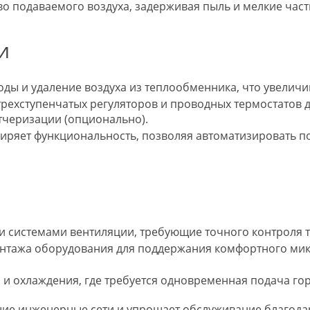
о подаваемого воздуха, задерживая пыль и мелкие част
и
ды и удаление воздуха из теплообменника, что увеличи
 трехступенчатых регуляторов и проводных термостатов
тчеризации (опционально).
ряет функциональность, позволяя автоматизировать по
 системами вентиляции, требующие точного контроля 
тажа оборудования для поддержания комфортного микр
и охлаждения, где требуется одновременная подача гор
щие инженерные сети и упрощает обслуживание благод