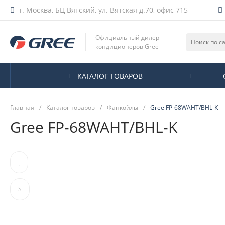
г. Москва, БЦ Вятский, ул. Вятская д.70, офис 715
Официальный дилер
кондиционеров Gree
КАТАЛОГ ТОВАРОВ
Главная
/
Каталог товаров
/
Фанкойлы
/
Gree FP-68WAHT/BHL-K
Gree FP-68WAHT/BHL-K