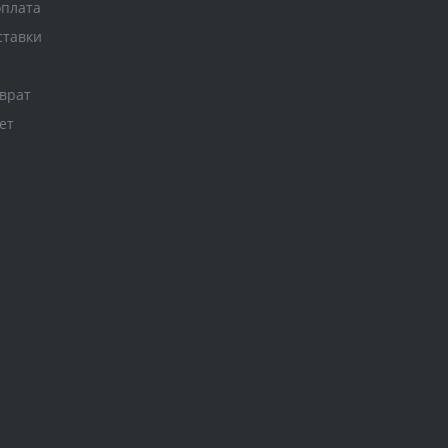
оплата
ставки
врат
ет