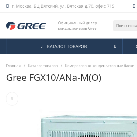
г. Москва, БЦ Вятский, ул. Вятская д.70, офис 715
Официальный дилер
кондиционеров Gree
КАТАЛОГ ТОВАРОВ
Главная
/
Каталог товаров
/
Компрессорно-конденсаторные блоки
Gree FGX10/ANa-M(O)