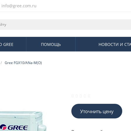
info@gree.com.ru
О GREE
ПОМОЩЬ
НОВОСТИ И СТ
/
Gree FGX10/ANa-M(O)
Уточнить цену