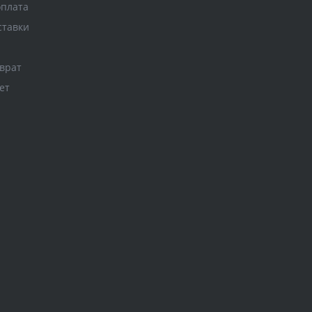
оплата
ставки
врат
ет