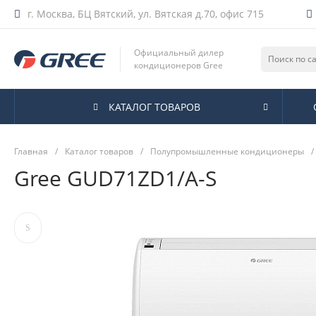
г. Москва, БЦ Вятский, ул. Вятская д.70, офис 715
Официальный дилер
кондиционеров Gree
КАТАЛОГ ТОВАРОВ
Главная
/
Каталог товаров
/
Полупромышленные кондиционеры
/
Gree GUD71ZD1/A-S