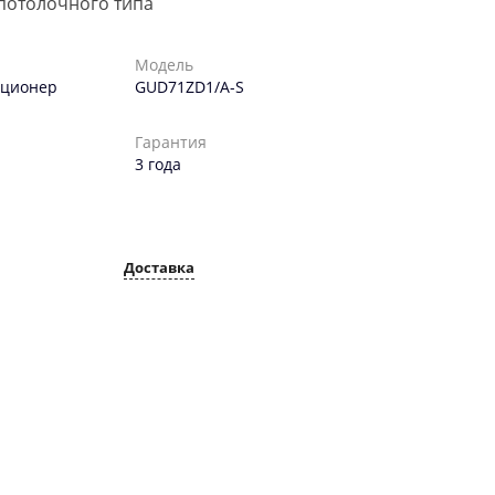
потолочного типа
Модель
иционер
GUD71ZD1/A-S
Гарантия
3 года
Доставка