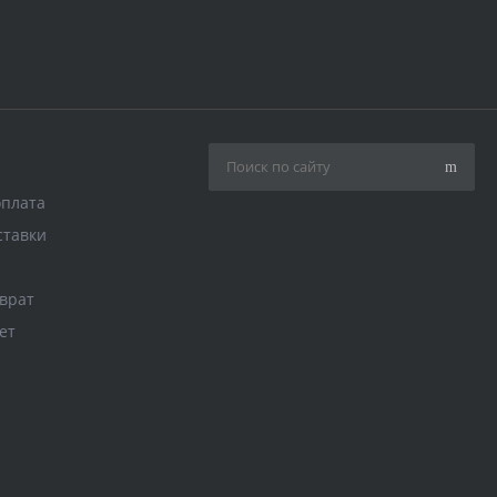
оплата
ставки
врат
ет