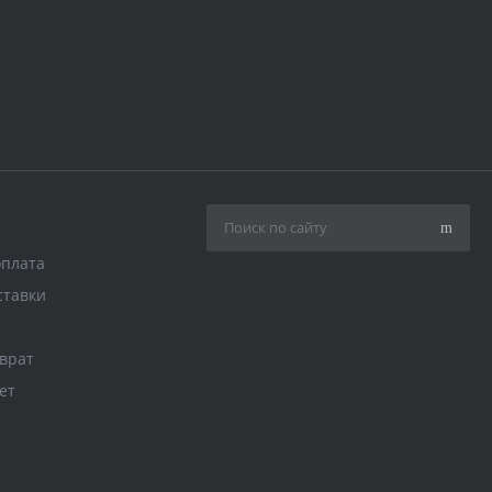
оплата
ставки
врат
ет