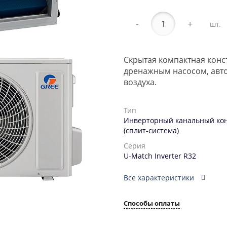
-
+
шт.
Скрытая компактная конс
дренажным насосом, авто
воздуха.
Тип
Инверторный канальный ко
(сплит-система)
Серия
U-Match Inverter R32
Все характеристики
Способы оплаты