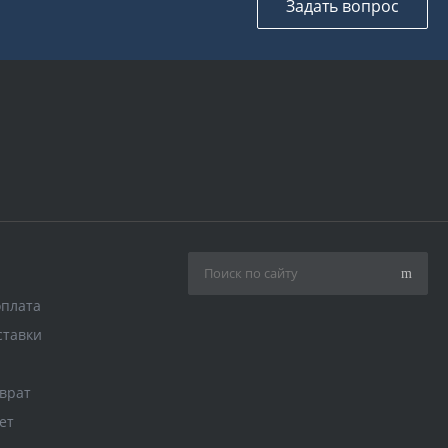
Задать вопрос
оплата
ставки
врат
ет