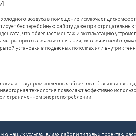
и
 холодного воздуха в помещение исключает дискомфорт
тирует бесперебойную работу даже при отрицательных 
енсата, что облегчает монтаж и эксплуатацию устройст
аметры при отключениях питания, исключая необходимо
ытой установки в подвесных потолках или внутри стенн
ческих и полупромышленных объектов с большой площад
инверторная технология позволяют эффективно использ
при ограниченном энергопотреблении.
 о наших услугах, видах работ и типовых проектах, рас