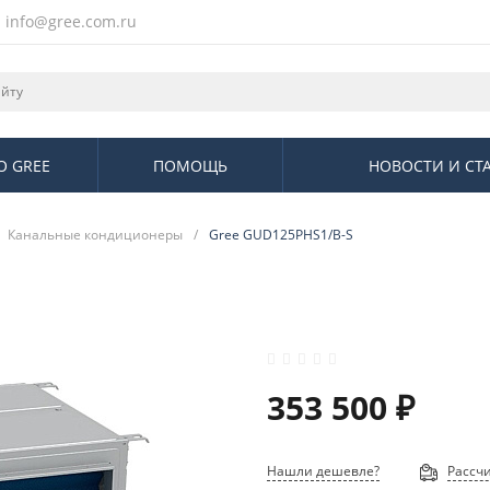
info@gree.com.ru
О GREE
ПОМОЩЬ
НОВОСТИ И СТ
Канальные кондиционеры
/
Gree GUD125PHS1/B-S
353 500 ₽
Нашли дешевле?
Рассчи