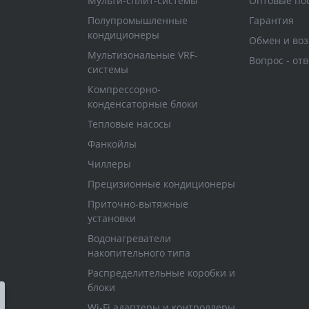
Мульти-сплит-системы
Оптовые по
Полупромышленные
Гарантия
кондиционеры
Обмен и воз
Мультизональные VRF-
Вопрос - отв
системы
Компрессорно-
конденсаторные блоки
Тепловые насосы
Фанкойлы
Чиллеры
Прецизионные кондиционеры
Приточно-вытяжные
установки
Водонагреватели
накопительного типа
Распределительные коробки и
блоки
Wi-Fi адаптеры и контроллеры