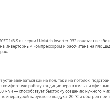
ZD1/B-S из серии U-Match Inverter R32 сочетает в себе
на инверторным компрессором и рассчитана на площадь 
рах.
устанавливаться как на пол, так и на потолок, подстр
ает комфортную работу кондиционера в жилых и офисны
0 м³/ч — способствует быстрому созданию нужного мик
емпературой наружного воздуха -20 °C и обогрев при те