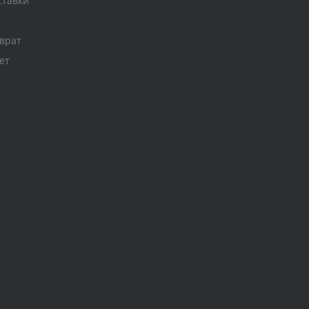
ставки
врат
ет