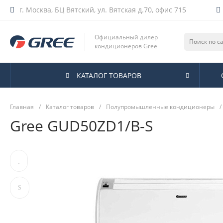
г. Москва, БЦ Вятский, ул. Вятская д.70, офис 715
Официальный дилер
кондиционеров Gree
КАТАЛОГ ТОВАРОВ
Главная
/
Каталог товаров
/
Полупромышленные кондиционеры
/
Gree GUD50ZD1/B-S